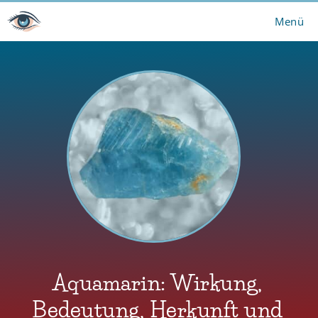
Zum
Menü
Inhalt
springen
Aquamarin: Wirkung,
Bedeutung, Herkunft und