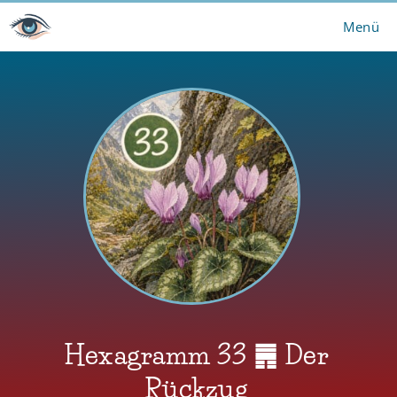
Zum
Menü
Inhalt
springen
Hexagramm 33 ䷠ Der
Rückzug