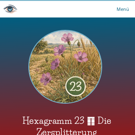
Zum
Menü
Inhalt
springen
Hexagramm 23 ䷖ Die
Zersplitterung